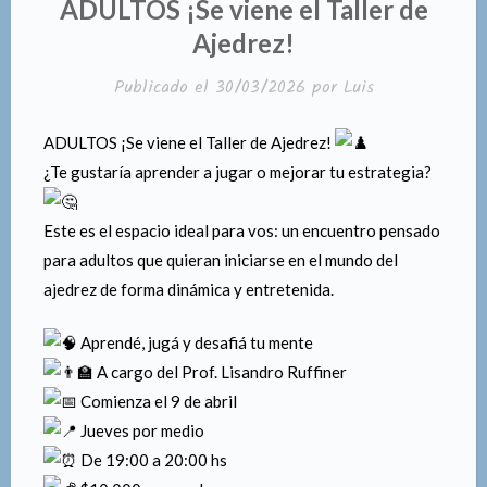
PUBLICADO
NOTICIAS
EN
ADULTOS ¡Se viene el Taller de
Ajedrez!
Publicado el
30/03/2026
por
Luis
ADULTOS ¡Se viene el Taller de Ajedrez!
¿Te gustaría aprender a jugar o mejorar tu estrategia?