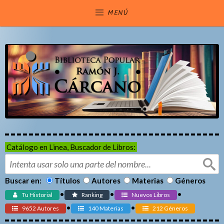
Saltar
MENÚ
al
contenido
Catálogo en Linea, Buscador de Libros:
Buscar en:
Títulos
Autores
Materias
Géneros
•
•
•
Tu Historial
Ranking
Nuevos Libros
•
•
9652 Autores
140 Materias
212 Géneros