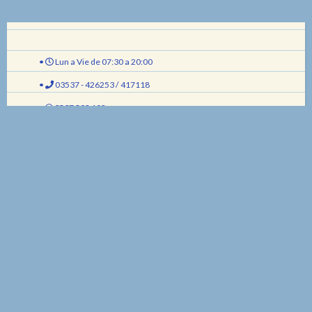
#24demarzo
#diadelamemoria
#bibliotecapopula