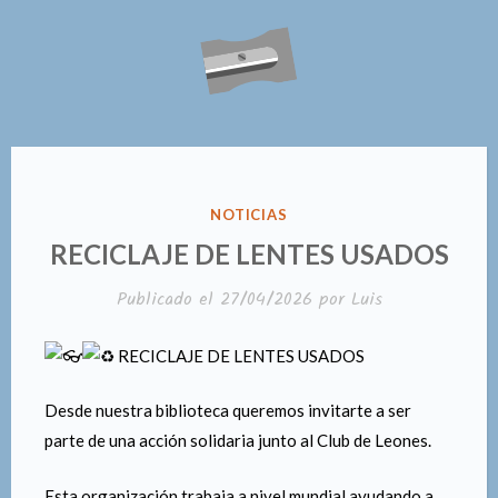
PUBLICADO
NOTICIAS
EN
RECICLAJE DE LENTES USADOS
Publicado el
27/04/2026
por
Luis
RECICLAJE DE LENTES USADOS
Desde nuestra biblioteca queremos invitarte a ser
parte de una acción solidaria junto al Club de Leones.
Esta organización trabaja a nivel mundial ayudando a