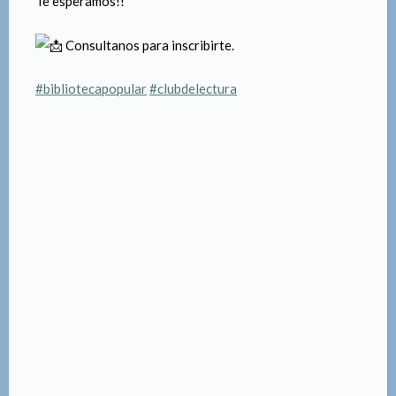
Lunes
De 17:30 a 18:30 hs
$10.000 mensual
Sumate a este espacio para leer, pensar y conectar con
otros a través de las palabras
Te esperamos!!
Consultanos para inscribirte.
#bibliotecapopular
#clubdelectura