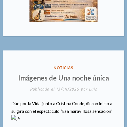
PUBLICADO
NOTICIAS
EN
Imágenes de Una noche única
Publicado el
13/04/2026
por
Luis
Dúo por la Vida, junto a Cristina Conde, dieron inicio a
su gira con el espectáculo “Esa maravillosa sensación”