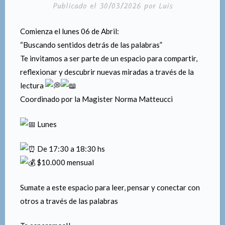
PUBLICADO
NOTICIAS
EN
Club de Lecturas
Publicado el
30/03/2026
por
Luis
Comienza el lunes 06 de Abril:
“Buscando sentidos detrás de las palabras”
Te invitamos a ser parte de un espacio para compartir,
reflexionar y descubrir nuevas miradas a través de la
lectura
Coordinado por la Magister Norma Matteucci