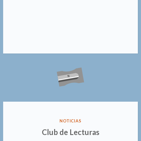
@ruffinerlisandro
#bibliotecapopular
#ajedrezparaadultos