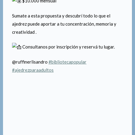
Este es el espacio ideal para vos: un encuentro pensado
para adultos que quieran iniciarse en el mundo del
ajedrez de forma dinámica y entretenida.
Aprendé, jugá y desafiá tu mente
A cargo del Prof. Lisandro Ruffiner
Comienza el 9 de abril
Jueves por medio
De 19:00 a 20:00 hs
$10.000 mensual
Sumate a esta propuesta y descubrí todo lo que el
ajedrez puede aportar a tu concentración, memoria y
creatividad .
Consultanos por inscripción y reservá tu lugar.