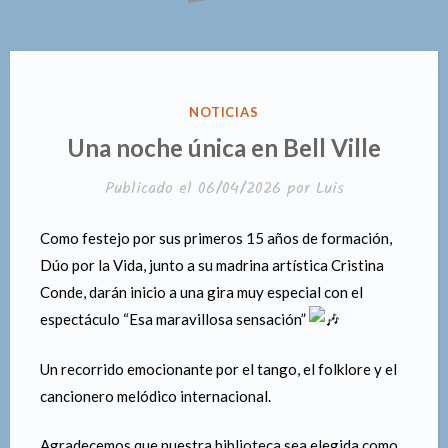
PUBLICADO
NOTICIAS
EN
Una noche única en Bell Ville
Publicado el
06/04/2026
por
Luis
Como festejo por sus primeros 15 años de formación,
Dúo por la Vida, junto a su madrina artística Cristina
Conde, darán inicio a una gira muy especial con el
espectáculo “Esa maravillosa sensación”
Un recorrido emocionante por el tango, el folklore y el
cancionero melódico internacional.
Agradecemos que nuestra biblioteca sea elegida como