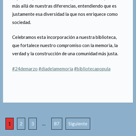
negacionismo.
En el marco del Día Nacional de la Memoria por la
Verdad y la Justicia, en el que se conmemoran 49 años
del último golpe cívico-militar, este acto de donación
cobra un valor aún más significativo. Contribuye a
mantener viva la memoria, a no olvidar para no repetir, y
a reafirmar que una de las mayores enseñanzas que nos
dejaron aquellos años es la importancia de respetarnos
más allá de nuestras diferencias, entendiendo que es
justamente esa diversidad la que nos enriquece como
sociedad.
Celebramos esta incorporación a nuestra biblioteca,
que fortalece nuestro compromiso con la memoria, la
verdad y la construcción de una comunidad más justa.