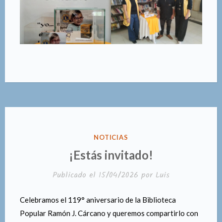
PUBLICADO
NOTICIAS
EN
¡Estás invitado!
Publicado el
15/04/2026
por
Luis
Celebramos el 119° aniversario de la Biblioteca
Popular Ramón J. Cárcano y queremos compartirlo con