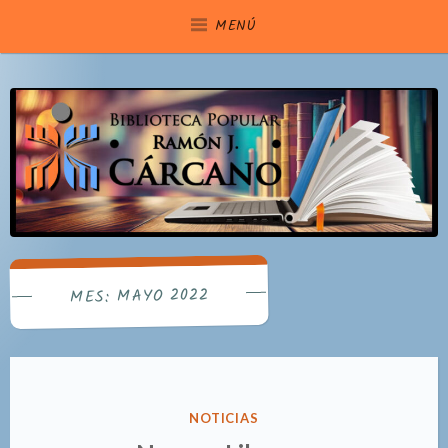
Saltar
MENÚ
al
contenido
MAYO 2022
MES:
PUBLICADO
NOTICIAS
EN