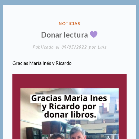
PUBLICADO
NOTICIAS
EN
Donar lectura
Publicado el
09/05/2022
por
Luis
Gracias María Inés y Ricardo