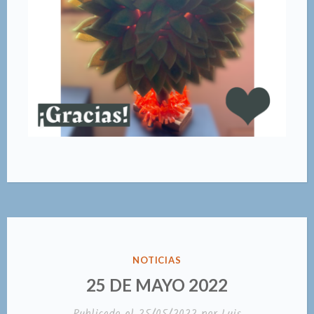
PUBLICADO
NOTICIAS
EN
25 DE MAYO 2022
Publicado el
25/05/2022
por
Luis