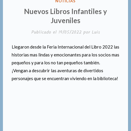
PUBLICADO
NOTICIAS
EN
Nuevos Libros Infantiles y
Juveniles
Publicado el
19/05/2022
por
Luis
Llegaron desde la Feria Internacional del Libro 2022 las
historias mas lindas y emocionantes para los socios mas
pequeños y para los no tan pequeños también.
¡Vengan a descubrir las aventuras de divertidos
personajes que se encuentran viviendo en la biblioteca!