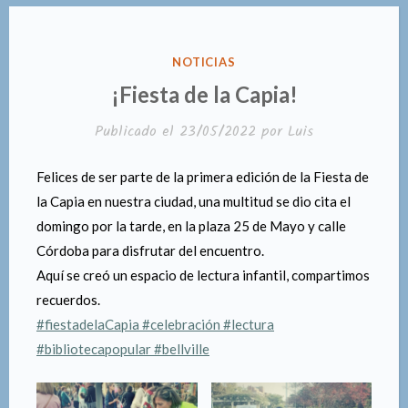
PUBLICADO
NOTICIAS
EN
¡Fiesta de la Capia!
Publicado el
23/05/2022
por
Luis
Felices de ser parte de la primera edición de la Fiesta de
la Capia en nuestra ciudad, una multitud se dio cita el
domingo por la tarde, en la plaza 25 de Mayo y calle
Córdoba para disfrutar del encuentro.
Aquí se creó un espacio de lectura infantil, compartimos
recuerdos.
#fiestadelaCapia
#celebración
#lectura
#bibliotecapopular
#bellville