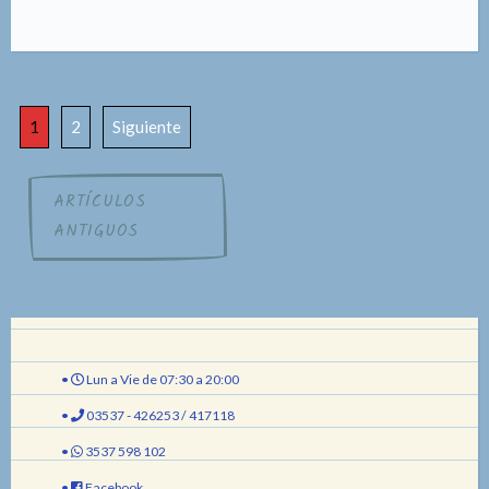
1
2
Siguiente
Navegación
ARTÍCULOS
ANTIGUOS
de
entradas
•
Lun a Vie de 07:30 a 20:00
•
03537 - 426253 / 417118
•
3537 598 102
•
Facebook