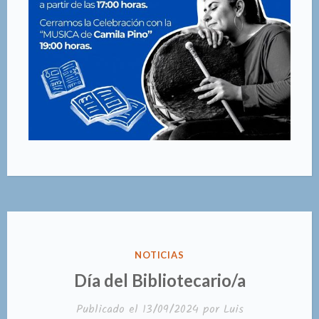
PUBLICADO
NOTICIAS
EN
Día del Bibliotecario/a
Publicado el
13/09/2024
por
Luis