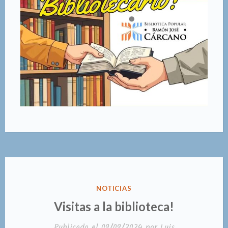
PUBLICADO
NOTICIAS
EN
Visitas a la biblioteca!
Publicado el
09/09/2024
por
Luis