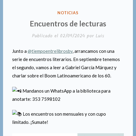
PUBLICADO
NOTICIAS
EN
Encuentros de lecturas
Publicado el
02/09/2024
por
Luis
Junto a
@tiempoentrelibrosbv
, arrancamos con una
serie de encuentros literarios. En septiembre tenemos
el segundo, vamos a leer a Gabriel García Márquez y
charlar sobre el Boom Latinoamericano de los 60.
Mandanos un WhatsApp a la biblioteca para
anotarte: 353 7598102
Los encuentros son mensuales y con cupo
limitado. ¡Sumate!