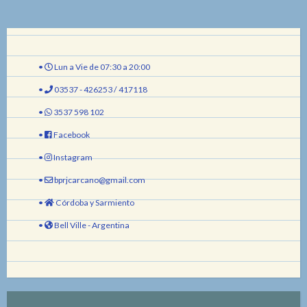
•
Lun a Vie de 07:30 a 20:00
•
03537 - 426253 / 417118
•
3537 598 102
•
Facebook
•
Instagram
•
bprjcarcano@gmail.com
•
Córdoba y Sarmiento
•
Bell Ville - Argentina