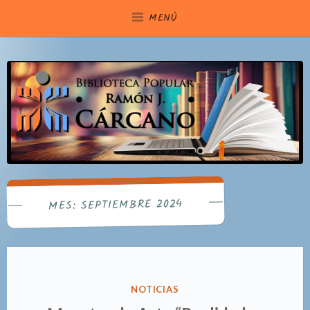
Saltar
MENÚ
al
contenido
SEPTIEMBRE 2024
MES:
PUBLICADO
NOTICIAS
EN