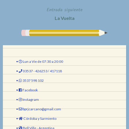
Entrada siguiente
entradas
La Vuelta
•
Lun a Vie de 07:30 a 20:00
•
03537 - 426253 / 417118
•
3537 598 102
•
Facebook
•
Instagram
•
bprjcarcano@gmail.com
•
Córdoba y Sarmiento
•
Bell Ville - Argentina