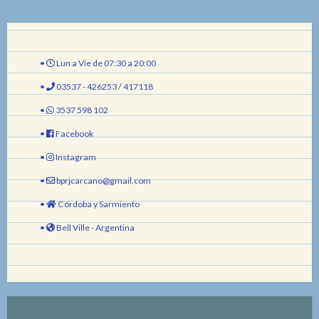
•
Lun a Vie de 07:30 a 20:00
•
03537 - 426253 / 417118
•
3537 598 102
•
Facebook
•
Instagram
•
bprjcarcano@gmail.com
•
Córdoba y Sarmiento
•
Bell Ville - Argentina