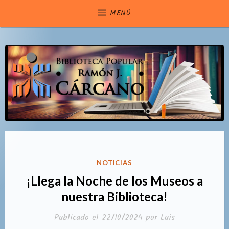
Saltar
MENÚ
al
contenido
PUBLICADO
NOTICIAS
EN
¡Llega la Noche de los Museos a
nuestra Biblioteca!
Publicado el
22/10/2024
por
Luis