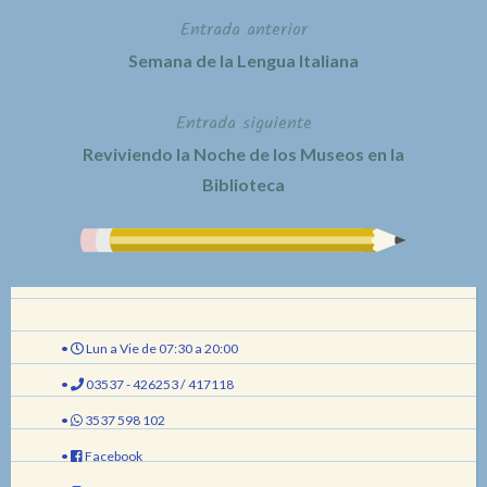
Entrada anterior
Navegación
Semana de la Lengua Italiana
de
Entrada siguiente
entradas
Reviviendo la Noche de los Museos en la
Biblioteca
•
Lun a Vie de 07:30 a 20:00
•
03537 - 426253 / 417118
•
3537 598 102
•
Facebook