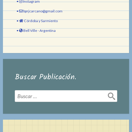
•
Instagram
•
bprjcarcano@gmail.com
•
Córdoba y Sarmiento
•
Bell Ville - Argentina
Buscar Publicación.
Buscar: